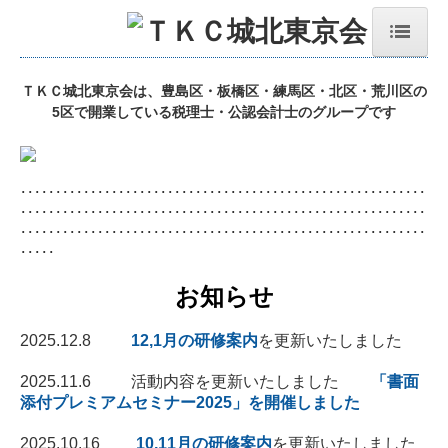
HOME
ＴＫＣ城北東京会は、豊島区・板橋区・練馬区・北区・荒川区の
5区で開業している税理士・公認会計士のグループです
城北東京会案内
活動内容・会員名簿
･･････････････････････････････････････････････････････････
お問合せ
･･････････････････････････････････････････････････････････
･･････････････････････････････････････････････････････････
研修案内
･････
研修受講時間の確認方法
お知らせ
クレセント・新月プログラム
2025.12.8
12,1月の研修案内
を更新いたしました
巡回監査士・巡回監査士補
2025.11.6 活動内容を更新いたしました
「
書面
創立30周年記念式典
添付プレミアムセミナー2025」を開催しました
第24回秋期大学（令和6年）
2025.10.16
10,11月の研修案内
を更新いたしました