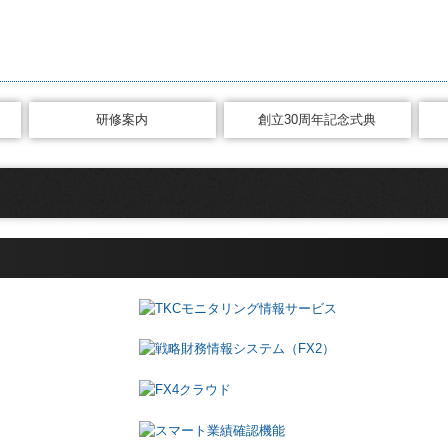
研修案内
創立30周年記念式典
研修受講時間の確認方法
クレセント・新月プログラム
巡回監査士・巡回監査士補
第24回秋期大学（令和6年）