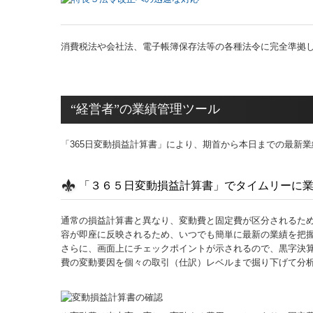
消費税法や会社法、電子帳簿保存法等の各種法令に完全準拠
“経営者”の業績管理ツール
「365日変動損益計算書」により、期首から本日までの最新
「３６５日変動損益計算書」でタイムリーに
通常の損益計算書と異なり、変動費と固定費が区分されるた
容が即座に反映されるため、いつでも簡単に最新の業績を把
さらに、画面上にチェックポイントが示されるので、黒字決
費の変動要因を個々の取引（仕訳）レベルまで掘り下げて分