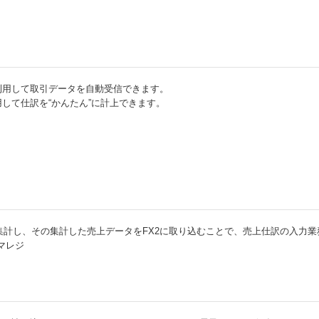
利用して取引データを自動受信できます。
して仕訳を“かんたん”に計上できます。
集計し、その集計した売上データをFX2に取り込むことで、売上仕訳の入力
マレジ