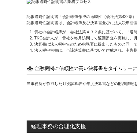
記帳適時性証明書「会計帳簿作成の適時性（会社法第432条
記帳適時性証明書は、会計帳簿及び決算書並びに法人税申告
貴社の会計帳簿が、会社法第４３２条に基づいて、「適
TKC会計人が、貴社を毎月訪問して巡回監査を実施し、
決算書は法人税申告のため税務署に提出したものと同一
法人税申告書は、当該決算書に基づいて作成され、申告
金融機関に信頼性の高い決算書をタイムリー
当事務所が作成した月次試算表や年度決算書などの財務情報
経理事務の合理化支援