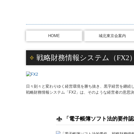
HOME
城北東京会案内
活動内容・会員名簿
お問合せ
戦略財務情報システム（FX2
日々刻々と変わりゆく経営環境を勝ち抜き、黒字経営を継続
戦略財務情報システム「FX2」は、そのような経営者の意思
「電子帳簿ソフト法的要件認
戦略財務情