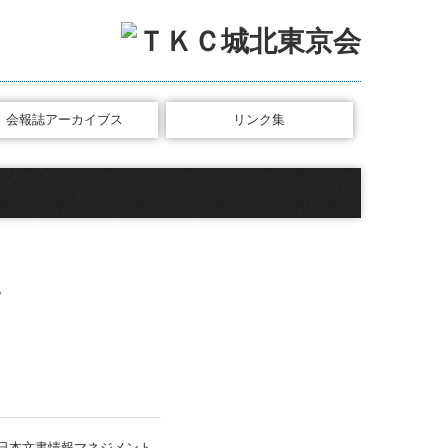
会報誌アーカイブス
リンク集
TKCシステムのご紹介
税理士をお探しの方へ
個人情報保護方針
。
日本文書情報マネジメント