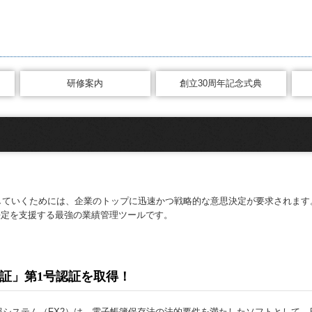
研修案内
創立30周年記念式典
研修受講時間の確認方法
クレセント・新月プログラム
巡回監査士・巡回監査士補
第24回秋期大学（令和6年）
）
していくためには、企業のトップに迅速かつ戦略的な意思決定が要求されます
決定を支援する最強の業績管理ツールです。
証」第1号認証を取得！
報システム（FX2）は、電子帳簿保存法の法的要件を満たしたソフトとして、