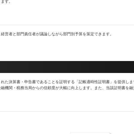
ります。
、経営者と部門責任者が議論しながら部門別予算を策定できます。
された決算書・申告書であることを証明する「記帳適時性証明書」を提供しま
金融機関・税務当局からの信頼度が大幅に向上します。また、当該証明書を融