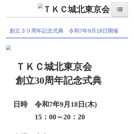
HOME
創立３０周年記念式典 令和7年9月18日開催
城北東京会案内
活動内容・会員名簿
お問合せ
ＴＫＣ城北東京会
研修案内
創立30周年記念式典
研修受講時間の確認方法
クレセント・新月プログラム
日時
令和7年9月18日(木)
巡回監査士・巡回監査士補
15：00～20：20
創立30周年記念式典
第24回秋期大学（令和6年）