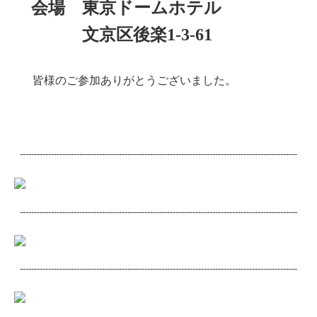
会場 東京ドームホテル
会報誌アーカイブス
文京区後楽1-3-61
リンク集
TKCシステムのご紹介
皆様のご参加ありがとうございました。
税理士をお探しの方へ
個人情報保護方針
----------------------------------------------‐---------------------------------------------------
----------------------------------------------‐---------------------------------------------------
----------------------------------------------‐---------------------------------------------------